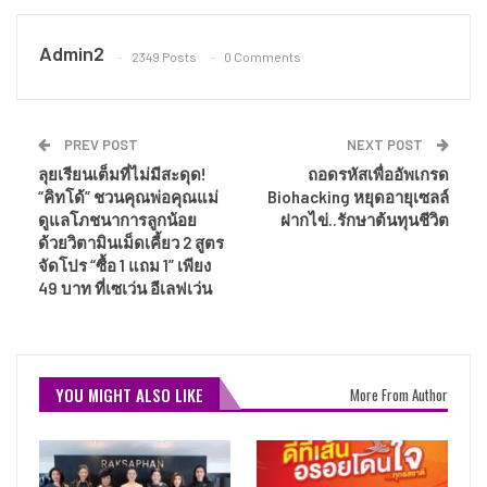
Admin2
2349 Posts
0 Comments
PREV POST
NEXT POST
ลุยเรียนเต็มที่ไม่มีสะดุด!
ถอดรหัสเพื่ออัพเกรด
“คิทโด้” ชวนคุณพ่อคุณแม่
Biohacking หยุดอายุเซลล์
ดูแลโภชนาการลูกน้อย
ฝากไข่..รักษาต้นทุนชีวิต
ด้วยวิตามินเม็ดเคี้ยว 2 สูตร
จัดโปร “ซื้อ 1 แถม 1” เพียง
49 บาท ที่เซเว่น อีเลฟเว่น
YOU MIGHT ALSO LIKE
More From Author