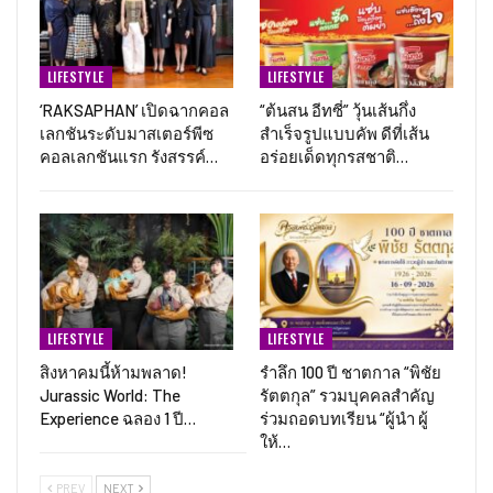
LIFESTYLE
LIFESTYLE
‘RAKSAPHAN’ เปิดฉากคอล
“ต้นสน อีทซี่” วุ้นเส้นกึ่ง
เลกชันระดับมาสเตอร์พีซ
สำเร็จรูปแบบคัพ ดีที่เส้น
คอลเลกชันแรก รังสรรค์…
อร่อยเด็ดทุกรสชาติ…
LIFESTYLE
LIFESTYLE
สิงหาคมนี้ห้ามพลาด!
รำลึก 100 ปี ชาตกาล “พิชัย
Jurassic World: The
รัตตกุล” รวมบุคคลสำคัญ
Experience ฉลอง 1 ปี…
ร่วมถอดบทเรียน “ผู้นำ ผู้
ให้…
PREV
NEXT