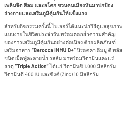
เพลินจิต สีลม และอโศก ชวนคนเมืองหันมาปกป้อง
ร่างกายและเสริมภูมิคุ้มกันให้แข็งแรง
สำหรับกิจกรรมครั้งนี้ ไบเออร์ได้แนะนำวิธีดูแลสุขภาพ
แบบง่ายในชีวิตประจำวัน พร้อมตอกย้ำความสำคัญ
ของการเสริมภูมิคุ้มกันอย่างต่อเนื่อง ด้วยผลิตภัณฑ์
เสริมอาหาร
“Berocca IMMU D+”
บีรอคคา อิมมู ดี พลัส
ชนิดเม็ดฟู่ละลายน้ำ รสส้ม มาพร้อมวิตามินและแร่
ธาตุ
“Triple Action”
ได้แก่ วิตามินซี 1,000 มิลลิกรัม
วิตามินดี 400 IU และซิงค์ (Zinc) 10 มิลลิกรัม