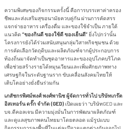
ความพิเศษของกิจกรรมครั้งนี้ คือการบรรเทาค่าครอง
ชีพและส่งเสริมสุขอนามัยควบคู่กัน ผ่านการคัดสรร
แจกจ่ายอาหาร เครื่องดื่ม และของใช้จำเป็น ภายใต้
แนวคิด
“ของกินดี ของใช้ดี ของเย็นดี”
ยิ่งไปกว่านั้น
โครงการยังได้ร่วมสนับสนุนกลุ่มวิสาหกิจชุมชน ด้วย
การคัดเลือกวัตถุดิบและผลิตภัณฑ์จากผู้ประกอบการ
ท้องถิ่นมาจัดทำเป็นชุดอาหารและของอุปโภคบริโภค
เพื่อช่วยสร้างรายได้หมุนเวียนและเพิ่มศักยภาพทาง
เศรษฐกิจในระดับฐานราก ขับเคลื่อนสังคมไทยให้
เติบโตอย่างยั่งยืนร่วมกัน
เภสัชกรพิศม์พงศ์ พงศ์พานิช ผู้จัดการทั่วไป บริษัทเกร๊ต
อิสเทอร์น ดรั๊ก จำกัด (GED)
เปิดเผยว่า “บริษัทGED และ
บจ.ดีคอลเจน มีความมุ่งมั่นในการพัฒนาผลิตภัณฑ์
และดูแลสุขภาพคนไทยมาโดยตลอด แม้รูปแบบ
กิจกรรมการลงพื้นที่ในแต่ละปีอาจแตกต่างกันออกไป