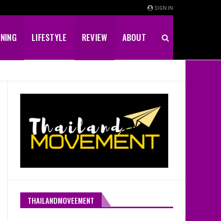
SIGN IN
INING
LIFESTYLE
REVIEW
ABOUT
THAILANDMOVEEMENT