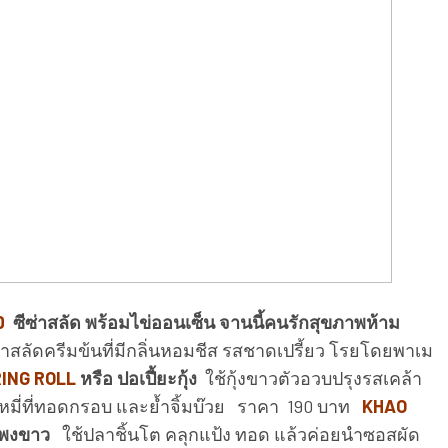
D
ซีซ่าสลัด พร้อมไข่ออนเซ็น จานนี้คนรักสุขภาพห้าม
้ำสลัดครีมข้นที่มีกลิ่นหอมชีส รสชาดเปรี้ยว โรยโดยพาเม
ING ROLL
หรือ ปอเปี้ยะกุ้ง
ใช้กุ้งขาวตัวอวบปรุงรสเคล้า
นหมี่ที่ทอดกรอบ และย้ำจิ้มบ๊วย ราคา 190 บาท
KHAO
ะพงขาว
ใช้ปลาชิ้นโต คลุกแป้ง ทอด แล้วค่อยนำซอสผัด