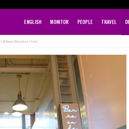
ENGLISH
MONITOR
PEOPLE
TRAVEL
D
ตา @Akara Bangkok Hotel