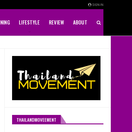
SIGN IN
INING
LIFESTYLE
REVIEW
ABOUT
THAILANDMOVEEMENT