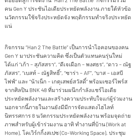
ต่อยอดสู่การจัดงาน “Han 2 The Battle” กิจกรรมรวม
คน Gen Y ประชันไอเดียประหยัดพลังงาน ภายใต้หัวข้อ
นวัตกรรมใช้จริงประหยัดจัง พฤติกรรมทำจริงประหยัด
แน่
กิจกรรม “Han 2 The Battle” เป็นการนำไอคอนของคน
Gen Y มาประชันความคิด ซึ่งเป็นตัวแทนคนรุ่นใหม่
ได้แก่ “เก้า – สุภัสสรา”, “ดีเจเผือก – พงศธร”, “ดาว – ณัฐ
ภัสสร”, “เบสท์ – ณัฐสิทธิ์”, “ซาร่า – AF”, “บาส – เอสบี
ไฟฟ์” และ “น้าเน็ก – เกตุเสพย์สวัสดิ์” พร้อมเซอร์ไพร์ส
จากศิลปิน BNK 48 ที่มาร่วมผนึกกำลังแชร์ไอเดีย
ประหยัดพลังงานและสร้างความประทับใจแก่ผู้ร่วมงาน
นอกจากนี้ภายในงานยังมีมีการจัดแสดงไฮไลท์
นิทรรศการ 8 นวัตกรรมประหยัดพลังงาน พร้อมจุดถ่าย
ภาพสำหรับผู้เข้าร่วมงาน อาทิ ทำงานที่บ้าน (Work at
Home), โคเวิร์กกิ้งสเปซ (Co-Working Space), ประชุม