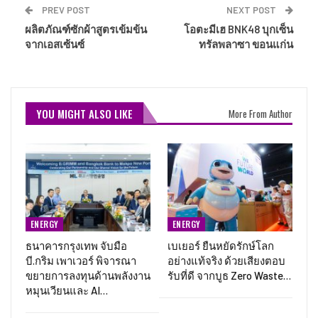
PREV POST
NEXT POST
ผลิตภัณฑ์ซักผ้าสูตรเข้มข้น
โอตะมีเฮ BNK48 บุกเซ็น
จากเอสเซ้นซ์​
ทรัลพลาซา ขอนแก่น
YOU MIGHT ALSO LIKE
More From Author
ENERGY
ENERGY
ธนาคารกรุงเทพ จับมือ
เบเยอร์ ยืนหยัดรักษ์โลก
บี.กริม เพาเวอร์ พิจารณา
อย่างแท้จริง ด้วยเสียงตอบ
ขยายการลงทุนด้านพลังงาน
รับที่ดี จากบูธ Zero Waste…
หมุนเวียนและ AI…