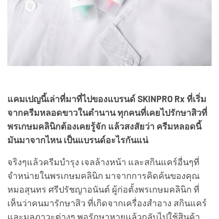
แคมเปญนี้เล่าที่มาที่ไปของแบรนด์ SKINPRO Rx ที่เริ่ม
จากครีมหลอดขาวในตำนาน ทุกคนที่เคยไปรักษาสิวที่
พรเกษมคลินิกต้องเคยรู้จัก แล้วสงสัยว่า ครีมหลอดนี้
มันมาจากไหน เป็นแบรนด์อะไรกันแน่
จริงๆแล้วครีมบำรุง เจลล้างหน้า และสกินแคร์อื่นๆที่
จำหน่ายในพรเกษมคลินิก มาจากการคิดค้นของคุณ
หมอสุนทร ศรีปรัชญาอนันต์ ผู้ก่อตั้งพรเกษมคลินิก ที่
เห็นว่าคนมารักษาสิว ที่เกิดจากเครื่องสำอาง สกินแคร์
และมลภาวะต่างๆ พอรักษาหายแล้วกลับไปใช้สินค้า