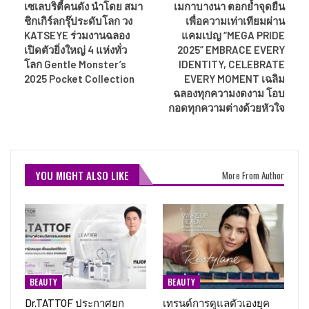
เซเลบริตี้คนดัง นำโดย สมา
เมกาบางนา ตอกย้ำจุดยืน
ชิกเกิร์ลกรุ๊ประดับโลก วง
เพื่อความเท่าเทียมผ่าน
KATSEYE ร่วมงานฉลอง
แคมเปญ “MEGA PRIDE
เปิดตัวยิ่งใหญ่ 4 แห่งทั่ว
2025” EMBRACE EVERY
โลก Gentle Monster’s
IDENTITY, CELEBRATE
2025 Pocket Collection
EVERY MOMENT เฉลิม
ฉลองทุกความงดงาม โอบ
กอดทุกความต่างด้วยหัวใจ
YOU MIGHT ALSO LIKE
More From Author
BEAUTY
BEAUTY
Dr.TATTOF ประกาศยก
เทรนด์การดูแลตัวเองยุค