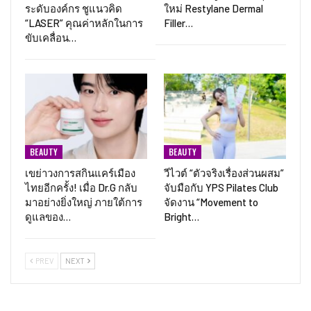
ระดับองค์กร ชูแนวคิด
ใหม่ Restylane Dermal
“LASER” คุณค่าหลักในการ
Filler…
ขับเคลื่อน…
BEAUTY
BEAUTY
เขย่าวงการสกินแคร์เมือง
วีไวต์ “ตัวจริงเรื่องส่วนผสม”
ไทยอีกครั้ง! เมื่อ Dr.G กลับ
จับมือกับ YPS Pilates Club
มาอย่างยิ่งใหญ่ ภายใต้การ
จัดงาน “Movement to
ดูแลของ…
Bright…
PREV
NEXT