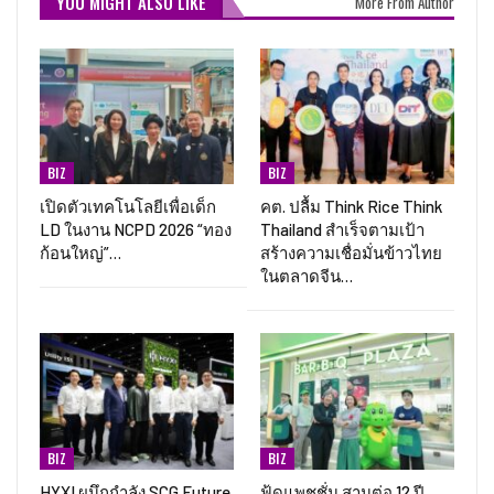
YOU MIGHT ALSO LIKE
More From Author
BIZ
BIZ
เปิดตัวเทคโนโลยีเพื่อเด็ก
คต. ปลื้ม Think Rice Think
LD ในงาน NCPD 2026 “ทอง
Thailand สำเร็จตามเป้า
ก้อนใหญ่”…
สร้างความเชื่อมั่นข้าวไทย
ในตลาดจีน…
BIZ
BIZ
HYXI ผนึกกำลัง SCG Future
ฟู้ดแพชชั่น สานต่อ 12 ปี