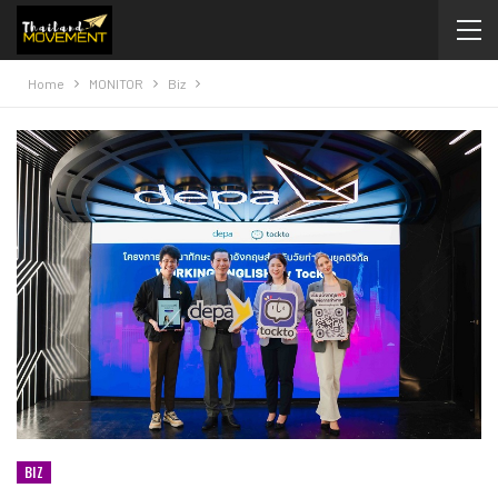
Home
MONITOR
Biz
BIZ