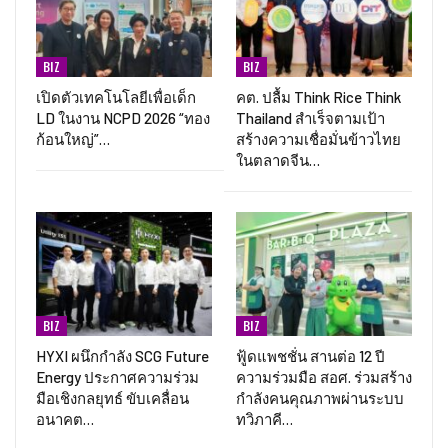
BIZ
BIZ
เปิดตัวเทคโนโลยีเพื่อเด็ก
คต. ปลื้ม Think Rice Think
LD ในงาน NCPD 2026 “ทอง
Thailand สำเร็จตามเป้า
ก้อนใหญ่”…
สร้างความเชื่อมั่นข้าวไทย
ในตลาดจีน…
BIZ
BIZ
HYXI ผนึกกำลัง SCG Future
ฟู้ดแพชชั่น สานต่อ 12 ปี
Energy ประกาศความร่วม
ความร่วมมือ สอศ. ร่วมสร้าง
มือเชิงกลยุทธ์ ขับเคลื่อน
กำลังคนคุณภาพผ่านระบบ
อนาคต…
ทวิภาคี…