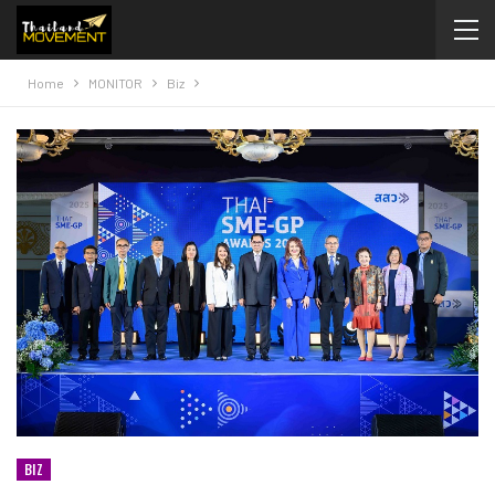
Home
MONITOR
Biz
BIZ