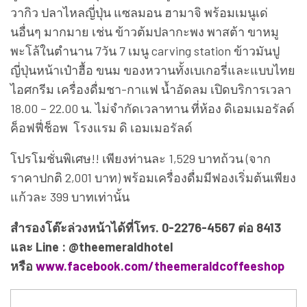
วากิว ปลาไหลญี่ปุ่น แซลมอน ฮามาจิ พร้อมเมนูเด่
นอื่นๆ มากมาย เช่น ข้าวต้มปลากะพง พาสต้า ขาหมู
พะโล้ในตำนาน 7วัน 7 เมนู carving station ข้าวมันปู
ญี่ปุ่นหน้าเป๋าฮื้อ ขนม ของหวานทั้งเบเกอรี่และแบบไทย
ไอศกรีม เครื่องดื่มชา-กาแฟ น้ำอัดลม เปิดบริการเวลา
18.00 – 22.00 น. ไม่จำกัดเวลาทาน ที่ห้อง ดิเอมเมอรัลด์
ค็อฟฟี่ช็อพ โรงแรม ดิ เอมเมอรัลด์
โปรโมชั่นพิเศษ!! เพียงท่านละ 1,529 บาทถ้วน (จาก
ราคาปกติ 2,001 บาท) พร้อมเครื่องดื่มมีฟองเริ่มต้นเพียง
แก้วละ 399 บาทเท่านั้น
สำรองโต๊ะล่วงหน้าได้ที่โทร. 0-2276-4567 ต่อ 8413
และ Line : @theemeraldhotel
หรือ
www.facebook.com/theemeraldcoffeeshop