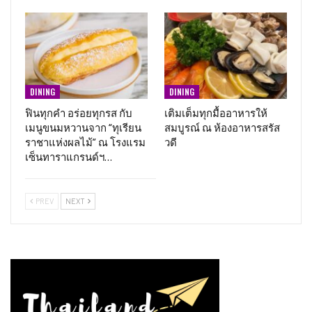
DINING
DINING
ฟินทุกคำ อร่อยทุกรส กับ
เติมเต็มทุกมื้ออาหารให้
เมนูขนมหวานจาก “ทุเรียน
สมบูรณ์ ณ ห้องอาหารสรัส
ราชาแห่งผลไม้” ณ โรงแรม
วดี
เซ็นทาราแกรนด์ฯ…
PREV
NEXT