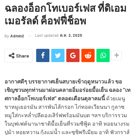
ฉลองอ็อกโทเบอร์เฟส ที่ดิเอม
เมอรัลด์ ค็อฟฟี่ช็อพ
Last updated
ต.ค. 2, 2025
By
Admin2
Share
อากาศดีๆ บรรยากาศเย็นสบายเข้าฤดูหนาวแล้ว ขอ
เชิญชวนทุกท่านมาผ่อนคลายอิ่มอร่อยมื้อเย็น ฉลอง “เท
ศกาลอ็อกโทเบอร์เฟส” ตลอดเดือนตุลาคมนี้
ด้วยเมนู
ขาหมูเยอรมัน สารพันไส้กรอก ไก่ทอดเวียนนา กูลาซ
หมูใส่กะหล่ำปลีดองเสิร์ฟพร้อมมันบด ฯลฯ บริการรวม
ในบุฟเฟต์นานาชาติมื้อเย็นที่รวมซีฟู้ด อาทิ หอยนางรม
ปูม้า หอยหวาน กุ้งแม่น้ำ และซูชิพรีเมียม อาทิ ฟัวกราส์