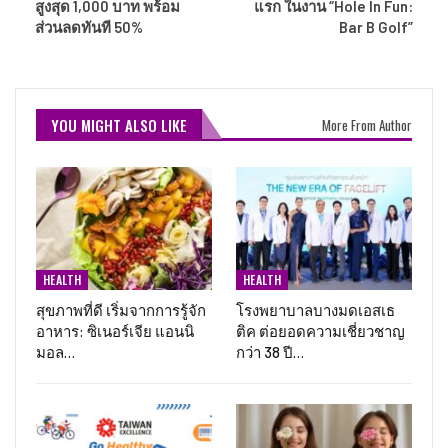
สูงสุด 1,000 บาท พร้อม
แรก ในงาน “Hole In Fun:
ส่วนลดทันที 50%
Bar B Golf”
YOU MIGHT ALSO LIKE
More From Author
HEALTH
HEALTH
สุขภาพที่ดี เริ่มจากการรู้จัก
โรงพยาบาลบางมดเอสเธ
อาหาร: ซิเนอร์เจีย แอนนิ
ติค ต่อยอดความเชี่ยวชาญ
มอล…
กว่า 38 ปี…