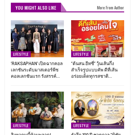
YOU MIGHT ALSO LIKE
More From Author
LIFESTYLE
LIFESTYLE
‘RAKSAPHAN’ เปิดฉากคอล
“ต้นสน อีทซี่” วุ้นเส้นกึ่ง
เลกชันระดับมาสเตอร์พีซ
สำเร็จรูปแบบคัพ ดีที่เส้น
คอลเลกชันแรก รังสรรค์…
อร่อยเด็ดทุกรสชาติ…
LIFESTYLE
LIFESTYLE
สิงหาคมนี้ห้ามพลาด!
รำลึก 100 ปี ชาตกาล “พิชัย