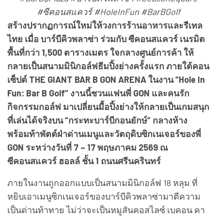
#ซีคอนสแควร์ #HoleInFun #BarBGolf
สร้างปรากฏการณ์ใหม่ให้วงการร้านอาหารและรีเทล
ไทย เมื่อ บาร์บีคิวพลาซ่า ร่วมกับ ซีคอนสแควร์ เนรมิต
พื้นที่กว่า 1,500 ตารางเมตร ใจกลางศูนย์การค้า ให้
กลายเป็นสนามมินิกอล์ฟธีมปิ้งย่างครั้งแรก ภายใต้คอน
เซ็ปต์ THE GIANT BAR B GON ARENA ในงาน “Hole In
Fun: Bar B Golf” งานนี้ชวนแฟนพี่ GON และคนรัก
กิจกรรมกอล์ฟ มาเปลี่ยนมื้อปิ้งย่างให้กลายเป็นเกมสนุก
ที่เล่นได้จริงบน “กระทะบาร์บีกอนยักษ์” กลางห้าง
พร้อมท้าพัตต์ฝ่าด่านเมนูและวัตถุดิบซิกเนเจอร์ของพี่
GON ระหว่างวันที่ 7 – 17 พฤษภาคม 2569 ณ
ซีคอนสแควร์ ฮอลล์ ชั้น 1 ถนนศรีนครินทร์
ภายในงานถูกออกแบบเป็นสนามมินิกอล์ฟ 18 หลุม ที่
หยิบเอาเมนูซิกเนเจอร์ของบาร์บีคิวพลาซ่ามาตีความ
เป็นด่านท้าทาย ไม่ว่าจะเป็นหมูสันคอสไลซ์ เบคอน คา