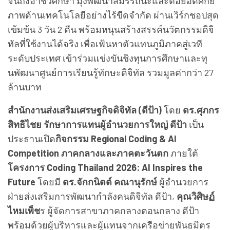
จนถึงอาชีวศึกษา มุ่งพัฒนาสมรรถนะและต่อยอดศั
กย
ภาพด้านเทคโนโลยีอย่างไร้ขี
ดจำกัด ผ่านเวิร์กชอปสุด
เข้มข้น 3 วัน 2 คืน พร้อมหนุนสร้างสรรค์นวัตกรรมดิ
จิ
ทัลที่ใช้งานได้จริง เพื่อเฟ้นหาตัวแทนภูมิภาคสู่
เวที
ระดับประเทศ
เข้าร่วมแข่งขั
นชิงทุนการศึกษาและทุ
นพัฒนาศู
นย์การเรียนรู้ทักษะดิจิทัล รวมมูลค่ากว่า 27
ล้านบาท
สำนักงานส่งเสริมเศรษฐกิจดิจิทั
ล (ดีป้า)
โดย
ดร.ศุภกร
สิทธิไชย รักษาการแทนผู้อำนวยการใหญ่ ดีป้า
เป็น
ประธานเปิด
กิจกรรม
Regional Coding & AI
Competition
ภาคกลางและภาคตะวันตก
ภายใต้
โครงการ
Coding Thailand
2026:
AI Inspires the
Future
โดยมี
ดร.จักกนิตต์ คณานุรักษ์
ผู้อำนวยการ
ฝ่ายส่งเสริมการพั
ฒนากำลังคนดิจิทัล ดีป้า
,
คุณวิศิษฏ์
ไหมเพ็ช
ร ผู้จัดการสาขาภาคกลางตอนกลาง ดีป้า
พร้อมด้วยผู้บริหารและผู้
แทนจากเครือข่ายพันธมิตร