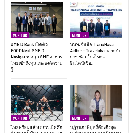
MONITOR
MONITOR
SME D Bank เปิดตัว
ททท. จับมือ TransNusa
FOODNext SME D
Airline – Traveloka ยกระดับ
Navigator หนุน SME อาหาร
การเชื่อมโยงไทย–
ไทยเข้าถึงทุนและองค์ความ
อินโดนีเซีย…
รู้
MONITOR
MONITOR
ไทยพร้อมแล้ว! กกท.เปิดศึก
ปฏิรูปภาษีบุหรี่ต้องถึงจุด