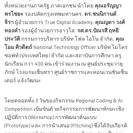
ทั้งหน่วยงานภาครัฐ ภาคเอกชน นำโดย
คุณอรัญญา
พรไชยะ
รองปลัดกรุงเทพมหานคร
,
ดร.ชนนิกานต์
จิรา
ผู้อำนวยการ
True Digital Academy,
คุณญดา วงศ์
ทองคำ
รองผู้อำนวยการอาวุโส
,
รศ.ดร.ปัณรสี ฤทธิ
ประวัติ
กรรมการบริหาร บริษัท โฟล ไอโน จำกัด
,
คุณ
โอม ศิวดิตถ์
National Technology Officer
บริษัท ไมโคร
ซอฟท์ (ประเทศไทย) จำกัด และสถาบันการศึกษา ครู
นักเรียน กว่า 400 คน เข้าร่วมงาน ณ ศูนย์ประชุมวายุ
ภักษ์ โรงแรมเซ็นทรา ศูนย์ราชการและคอนเวนชันเซ็
น
เตอร์ แจ้งวัฒนะ
โดยตลอดทั้ง 3 วันของกิจกรรม
Regional Coding & AI
Competition
เข้มข้นด้วยกิ
จกรรมการพัฒนาทักษะเชิง
ปฏิบัติ
การ (
Workshop)
การพัฒนาต้นแบบ
(
Prototype)
และ การนำเสนอ (
Pitching)
ซึ่งได้รับเกียรติ