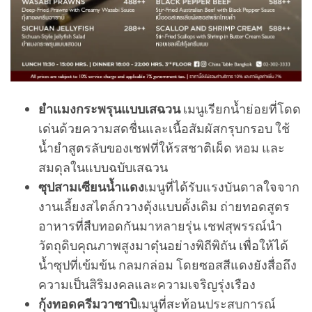
ยำแมงกระพรุนแบบเสฉวน
เมนูเรียกน้ำย่อยที่โดด
เด่นด้วยความสดชื่นและเนื้อสัมผัสกรุบกรอบ ใช้
น้ำยำสูตรลับของเชฟที่ให้รสชาติเผ็ด หอม และ
สมดุลในแบบฉบับเสฉวน
ซุปสามเซียนน้ำแดง
เมนูที่ได้รับแรงบันดาลใจจาก
งานเลี้ยงสไตล์กวางตุ้งแบบดั้งเดิม ถ่ายทอดสูตร
อาหารที่สืบทอดกันมาหลายรุ่น เชฟสุพรรณ์นำ
วัตถุดิบคุณภาพสูงมาตุ๋นอย่างพิถีพิถัน เพื่อให้ได้
น้ำซุปที่เข้มข้น กลมกล่อม โดยซอสสีแดงยังสื่อถึง
ความเป็นสิริมงคลและความเจริญรุ่งเรือง
กุ้งทอดครีมวาซาบิ
เมนูที่สะท้อนประสบการณ์