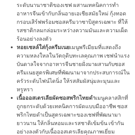
ระดับนานาชาติของเชฟ ผสานเทคนิคการทำ
อาหารจีนเข้ากับกลิ่นอายเอเชียสมัยใหม่ กุ้งทอด
กรอบเสิร์ฟพร้อมซอสครีมวาซาบิสูตรเฉพาะ ที่ให้
รสชาติกลมกล่อมระหว่างความมันและความเผ็ด
ร้อนอย่างลงตัว
หอยเชลล์ใส่กุ้งครีมเนย
เมนูพรีเมียมที่แสดงถึง
ความหลงใหลในวัตถุดิบทะเลคุณภาพ เชฟนำแรง
บันดาลใจจากอาหารจีนชายฝั่งมาผสานกับซอส
ครีมเนยสูตรพิเศษที่พัฒนามาจากประสบการณ์ใน
ครัวระดับไฟน์ไดนิ่ง ให้รสสัมผัสนุ่มละมุนและ
หรูหรา
เนื้อออสเตรเลียผัดซอสพริกไทยดำ
เมนูคลาสสิกที่
ถูกยกระดับด้วยเทคนิคการผัดแบบมืออาชีพ ซอส
พริกไทยดำเป็นสูตรเฉพาะของเชฟที่พัฒนามา
ยาวนาน ให้กลิ่นหอมและรสชาติเข้มข้น เข้ากัน
อย่างลงตัวกับเนื้อออสเตรเลียคุณภาพเยี่ยม