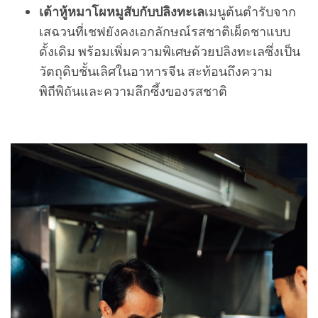
เต้าหู้หมาโผหมูสับกับปลิงทะเล
เมนูต้นตำรับจาก
เสฉวนที่เชฟยังคงเอกลักษณ์รสชาติเผ็ดชาแบบ
ดั้งเดิม พร้อมเพิ่มความพิเศษด้วยปลิงทะเลซึ่งเป็น
วัตถุดิบชั้นเลิศในอาหารจีน สะท้อนถึงความ
พิถีพิถันและความลึกซึ้งของรสชาติ