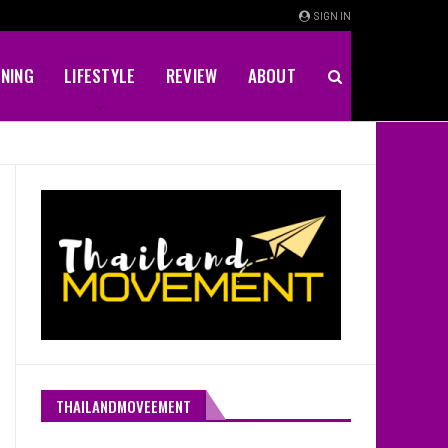
SIGN IN
INING
LIFESTYLE
REVIEW
ABOUT
THAILANDMOVEEMENT