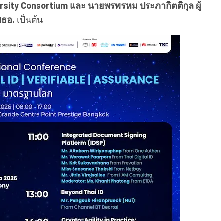
versity Consortium และ นายพรพรหม ประภากิตติกุล ผู้
พธอ.
เป็นต้น