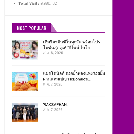
Total Visits:
9,960,102
MOST POPULAR
เติมวิตามินซีในทุกวัน พร้อมโปร
โมชั่นสุดคุ้ม! “บีไชน์ ไบโอ…
ส.ค. 8, 2026
แมคโดนัลด์ ตอกย้ำพลังแห่งรอยยิ้ม
ผ่านแคมเปญ ‘McDonald’s…
ส.ค. 7, 2026
‘RAKSAPHAN’…
ส.ค. 7, 2026