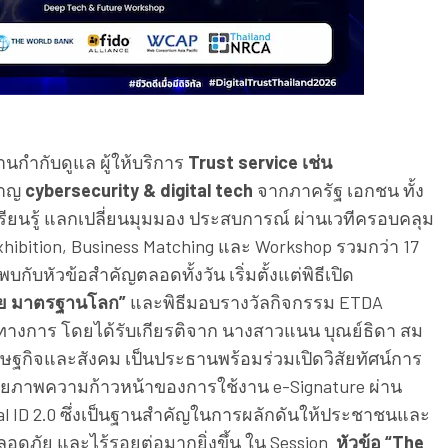
านกำกับดูแล ผู้ให้บริการ
Trust service เช่น
วชาญ
cybersecurity & digital tech
จากภาครัฐ เอกชน ทั้ง
ียนรู้ แลกเปลี่ยนมุมมอง ประสบการณ์ ผ่านเวทีครอบคลุม
 Exhibition, Business Matching และ Workshop รวมกว่า 17
บกับหัวข้อสำคัญตลอดทั้งวัน เริ่มตั้งแต่พิธีเปิด
ลไทย มาตรฐานโลก”
และพิธีมอบรางวัลกิจกรรม ETDA
็นทางการ โดยได้รับเกียรติจาก นางสาวแนน บุณย์ธิดา สม
ศรษฐกิจและสังคม เป็นประธานพร้อมร่วมเปิดวิสัยทัศน์การ
อมฉายภาพความก้าวหน้าของการใช้งาน e-Signature ผ่าน
tal ID 2.0 ซึ่งเป็นฐานสำคัญในการผลักดันให้ประชาชนและ
ปลอดภัย และไร้รอยต่อมากยิ่งขึ้น ใน Session
หัวข้อ “The