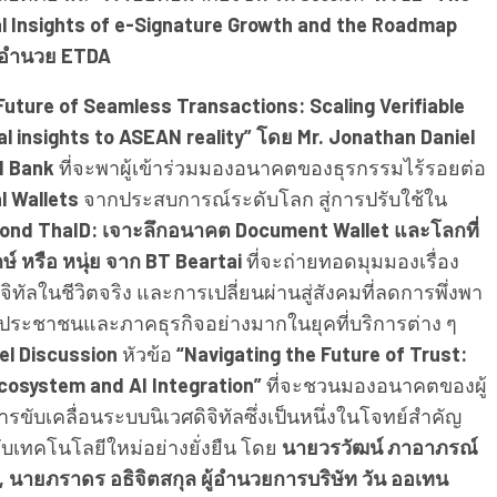
ical Insights of e-Signature Growth and the Roadmap
ผู้อำนวย ETDA
Future of Seamless Transactions: Scaling Verifiable
al insights to ASEAN reality” โดย Mr. Jonathan Daniel
ld Bank
ที่จะพาผู้เข้าร่วมมองอนาคตของธุรกรรมไร้รอยต่อ
al Wallets
จากประสบการณ์ระดับโลก สู่การปรับใช้ใน
yond ThaID: เจาะลึกอนาคต Document Wallet และโลกที่
์ หรือ หนุ่ย จาก BT Beartai
ที่จะถ่ายทอดมุมมองเรื่อง
ัลในชีวิตจริง และการเปลี่ยนผ่านสู่สังคมที่ลดการพึ่งพา
ัวประชาชนและภาคธุรกิจอย่างมากในยุคที่บริการต่าง ๆ
el Discussion
หัวข้อ
“Navigating the Future of Trust:
cosystem and AI Integration”
ที่จะชวนมองอนาคตของผู้
ารขับเคลื่อนระบบนิเวศดิจิทัลซึ่งเป็นหนึ่งในโจทย์สำคัญ
ับเทคโนโลยีใหม่อย่างยั่งยืน โดย
นายวรวัฒน์ ภาอาภรณ์
ด, นายภราดร อธิจิตสกุล ผู้อำนวยการบริษัท วัน ออเทน