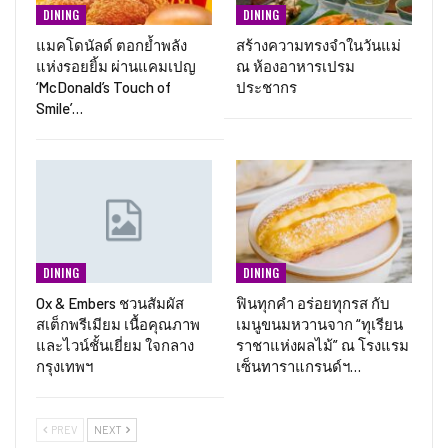
DINING
DINING
แมคโดนัลด์ ตอกย้ำพลัง
สร้างความทรงจำในวันแม่
แห่งรอยยิ้ม ผ่านแคมเปญ
ณ ห้องอาหารเปรม
‘McDonald’s Touch of
ประชากร
Smile’…
DINING
DINING
Ox & Embers ชวนสัมผัส
ฟินทุกคำ อร่อยทุกรส กับ
สเต็กพรีเมียม เนื้อคุณภาพ
เมนูขนมหวานจาก “ทุเรียน
และไวน์ชั้นเยี่ยม ใจกลาง
ราชาแห่งผลไม้” ณ โรงแรม
กรุงเทพฯ
เซ็นทาราแกรนด์ฯ…
PREV
NEXT