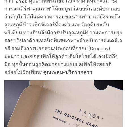
กว่า “อร่อย คุณภาพพรีเมียม และ ราคาเหมาะสม” ซึ่ง
การจะเสิร์ฟ ‘คุณภาพ’ ให้สมบูรณ์แบบนั้น องค์ประกอบ
สำคัญไม่ได้มีแค่ความกรอบของสาหร่าย แต่ยังรวมถึง
อุณหภูมิข้าว เท็กซ์เจอร์ที่ลงตัว และวัตถุดิบระดับ
พรีเมียม ทางร้านจึงมีการปรับอุณหภูมิข้าวและการปรุง
รสชาติปลาด้วยเทคนิคพิเศษเฉพาะสำหรับการส่งเดลิเว
อรี รวมถึงการแยกส่วนประกอบที่กรอบ (Crunchy)
มะนาว และซอส เพื่อให้ลูกค้าเติมใส่โรลได้เองเมื่อถึง
มือ ทุกขั้นตอนถูกคิดมาอย่างแยบยลเพื่อให้รสชาติ
อร่อยไม่ผิดเพี้ยน”
คุณเพลน-ปวิตรากล่าว