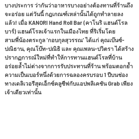
บางประการ ว่ากันว่าอาหารบางอย่างต้องทานที่ร้านถึง
จะอร่อย แต่วันนี้ กฎเกณฑ์เหล่านั้นได้ถูกทำลายลง
แล้ว! เมื่อ KANORI Hand Roll Bar (คาโนริ แฮนด์โรล
บาร์) แฮนด์โรลเจ้าแรกในเมืองไทย ที่ริเริ่มโดย
สามพี่น้องตระกูล ‘กอบกุลสุวรรณ’ ได้แก่ คุณเบ๊นซ์-
ปณิธาน, คุณโบ๊ท-ปณิธิ และ คุณเพลน-ปวิตรา ได้สร้าง
ปรากฏการณ์ใหม่ที่ทำให้การทานแฮนด์โรลที่บ้าน
อร่อยล้ำไม่ต่างจากการรับประทานที่ร้าน พร้อมตอกย้ำ
ความเป็นเบอร์หนึ่งด้วยการฉลองครบรอบ 1 ปีบนช่อง
ทางเดลิเวอรีสุดเอ็กซ์คลูซีฟกับแอปพลิเคชัน Grab เพียง
เจ้าเดียวเท่านั้น