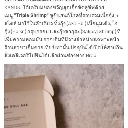
KANORI ได้เตรียมของขวัญสุดเอ็กซ์คลูซีฟด้วย
เมนู
“Triple Shrimp”
ซูชิแฮนด์โรลที่รวบรวมเนื้อกุ้ง 3
สไตล์ มาไว้ในคำเดียว ทั้งกุ้ง (Aka Ebi) เนื้อนุ่มเด้ง, ไข่
กุ้ง (Ebiko) กรุบกรอบ และกุ้งซากุระ (Sakura Shrimp) ที่
เพิ่มความหอมมัน จากเดิมที่มีวางจำหน่ายเฉพาะหน้า
ร้านสาขาเอ็มควอเทียร์เท่านั้น ปัจจุบันได้เปิดให้สายกิน
สั่งเดลิเวอรีไปฟินได้แล้วผ่านช่องทาง Grab