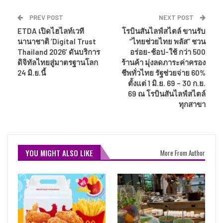
PREV POST
NEXT POST
ETDA เปิดไฮไลท์เวที
โรบินสันไลฟ์สไตล์ ขานรับ
นานาชาติ ‘Digital Trust
“ไทยช่วยไทย พลัส” ชวน
Thailand 2026’ ดันบริการ
อร่อย-ช้อป-ใช้ กว่า 500
ดิจิทัลไทยสู่มาตรฐานโลก
ร้านค้า มุ่งลดภาระค่าครอง
24 มิ.ย.นี้
ชีพทั่วไทย รัฐช่วยจ่าย 60%
ตั้งแต่ 1 มิ.ย. 69 – 30 ก.ย.
69 ณ โรบินสันไลฟ์สไตล์
ทุกสาขา
YOU MIGHT ALSO LIKE
More From Author