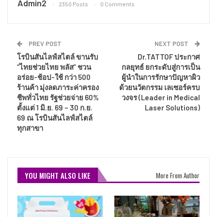
Admin2
2350 Posts
0 Comments
PREV POST
NEXT POST
โรบินสันไลฟ์สไตล์ ขานรับ
Dr.TATTOF ประกาศ
“ไทยช่วยไทย พลัส” ชวน
กลยุทธ์ ยกระดับสู่การเป็น
อร่อย-ช้อป-ใช้ กว่า 500
ผู้นำในการรักษาปัญหาผิว
ร้านค้า มุ่งลดภาระค่าครอง
ด้วยนวัตกรรม เลเซอร์ครบ
ชีพทั่วไทย รัฐช่วยจ่าย 60%
วงจร (Leader in Medical
ตั้งแต่ 1 มิ.ย. 69 – 30 ก.ย.
Laser Solutions)
69 ณ โรบินสันไลฟ์สไตล์
ทุกสาขา
YOU MIGHT ALSO LIKE
More From Author