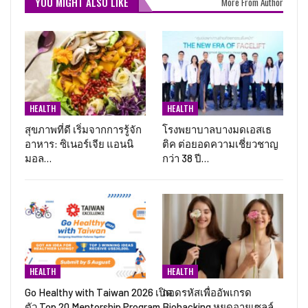
YOU MIGHT ALSO LIKE
More From Author
HEALTH
HEALTH
สุขภาพที่ดี เริ่มจากการรู้จัก
โรงพยาบาลบางมดเอสเธ
อาหาร: ซิเนอร์เจีย แอนนิ
ติค ต่อยอดความเชี่ยวชาญ
มอล…
กว่า 38 ปี…
HEALTH
HEALTH
Go Healthy with Taiwan 2026 เปิด
ถอดรหัสเพื่ออัพเกรด
ตัว Top 20 Mentorship Program …
Biohacking หยุดอายุเซลล์